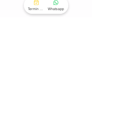
Termin buchen
Whatsapp
Öffnungszeiten
:
Montag bis Freitag:
09:00 bis 22:00 Uhr
Samstag & Sonntag:
10:00 bis 18:00 Uhr
JETZT 14-TAGE GRATIS TESTEN
2026 AKTIV-HAUS. Alle Rechte vorbehalten